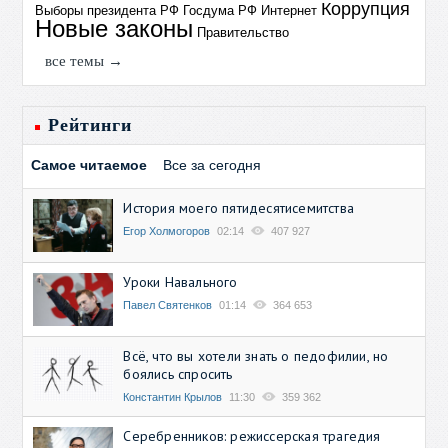
Коррупция
Выборы президента РФ
Госдума РФ
Интернет
Новые законы
Правительство
все темы →
Рейтинги
Самое читаемое
Все за сегодня
История моего пятидесятисемитства
Егор Холмогоров
02:14
407 927
Уроки Навального
Павел Святенков
01:14
364 653
Всё, что вы хотели знать о педофилии, но
боялись спросить
Константин Крылов
11:30
359 362
Серебренников: режиссерская трагедия