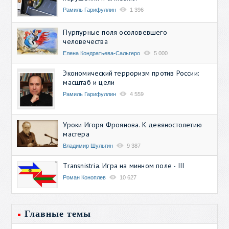
Рамиль Гарифуллин
1 396
Пурпурные поля осоловевшего
человечества
Елена Кондратьева-Сальгеро
5 000
Экономический терроризм против России:
масштаб и цели
Рамиль Гарифуллин
4 559
Уроки Игоря Фроянова. К девяностолетию
мастера
Владимир Шульгин
9 387
Transnistria. Игра на минном поле - III
Роман Коноплев
10 627
Главные темы