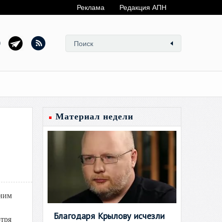
Реклама
Редакция АПН
Материал недели
дним
Благодаря Крылову исчезли
отря