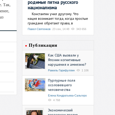
родимые пятна русского
. Так,
национализма
менее,
Константин учил другому. Что
аз
нация возникает тогда, когда простые
граждане обретают права, в
Павел Святенков
23 сен, 14:48
343 656
Публикации
Как США вызвали у
Японии когнитивные
нарушения и амнезию?
Рамиль Гарифуллин
1 106
Пурпурные поля
осоловевшего
человечества
Елена Кондратьева-Сальгеро
4 768
Экономический
терроризм против