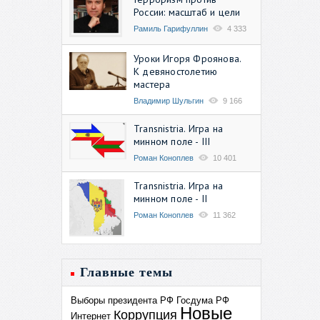
России: масштаб и цели
Рамиль Гарифуллин
4 333
Уроки Игоря Фроянова.
К девяностолетию
мастера
Владимир Шульгин
9 166
Transnistria. Игра на
минном поле - III
Роман Коноплев
10 401
Transnistria. Игра на
минном поле - II
Роман Коноплев
11 362
Главные темы
Выборы президента РФ
Госдума РФ
Новые
Коррупция
Интернет