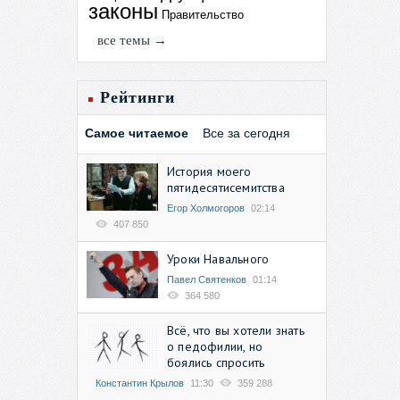
законы
Правительство
все темы →
Рейтинги
Самое читаемое
Все за сегодня
История моего
пятидесятисемитства
Егор Холмогоров
02:14
407 850
Уроки Навального
Павел Святенков
01:14
364 580
Всё, что вы хотели знать
о педофилии, но
боялись спросить
Константин Крылов
11:30
359 288