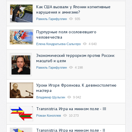
Как США вызвали у Японии когнитивные
нарушения и амнезию?
Рамиль Гарифуллин
935
Пурпурные поля осоловевшего
человечества
Елена Кондратьева-Сальгеро
4 640
Экономический терроризм против России:
масштаб и цели
Рамиль Гарифуллин
4 198
Уроки Игоря Фроянова. К девяностолетию
мастера
Владимир Шульгин
9 042
Transnistria. Игра на минном поле - III
Роман Коноплев
10 273
Transnistria. Игра на минном поле - II