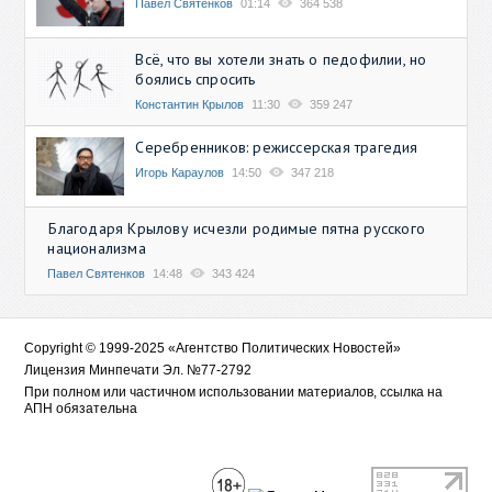
Павел Святенков
01:14
364 538
Всё, что вы хотели знать о педофилии, но
боялись спросить
Константин Крылов
11:30
359 247
Серебренников: режиссерская трагедия
Игорь Караулов
14:50
347 218
Благодаря Крылову исчезли родимые пятна русского
национализма
Павел Святенков
14:48
343 424
Copyright © 1999-2025 «Агентство Политических Новостей»
Лицензия Минпечати Эл. №77-2792
При полном или частичном использовании материалов, ссылка на
АПН обязательна