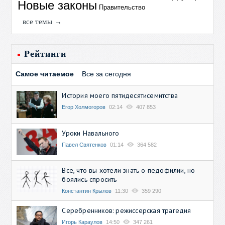
Новые законы
Правительство
все темы →
Рейтинги
Самое читаемое
Все за сегодня
История моего пятидесятисемитства
Егор Холмогоров
02:14
407 853
Уроки Навального
Павел Святенков
01:14
364 582
Всё, что вы хотели знать о педофилии, но
боялись спросить
Константин Крылов
11:30
359 290
Серебренников: режиссерская трагедия
Игорь Караулов
14:50
347 261