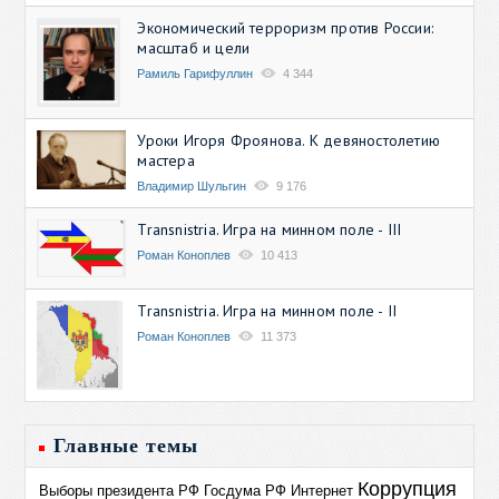
Экономический терроризм против России:
масштаб и цели
Рамиль Гарифуллин
4 344
Уроки Игоря Фроянова. К девяностолетию
мастера
Владимир Шульгин
9 176
Transnistria. Игра на минном поле - III
Роман Коноплев
10 413
Transnistria. Игра на минном поле - II
Роман Коноплев
11 373
Главные темы
Коррупция
Выборы президента РФ
Госдума РФ
Интернет