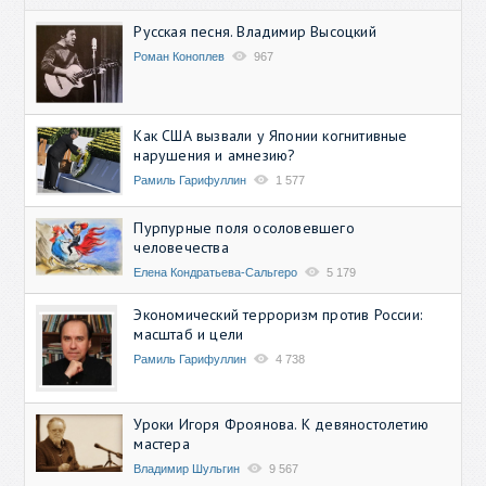
Русская песня. Владимир Высоцкий
Роман Коноплев
967
Как США вызвали у Японии когнитивные
нарушения и амнезию?
Рамиль Гарифуллин
1 577
Пурпурные поля осоловевшего
человечества
Елена Кондратьева-Сальгеро
5 179
Экономический терроризм против России:
масштаб и цели
Рамиль Гарифуллин
4 738
Уроки Игоря Фроянова. К девяностолетию
мастера
Владимир Шульгин
9 567