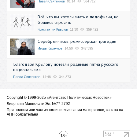
Павел Святенков
01:14
364 712
Всё, что вы хотели знать о педофилии, но
боялись спросить
Константин Крылов
11:30
359 422
Серебренников: режиссерская трагедия
Игорь Караулов
14:50
347 395
Благодаря Крылову исчезли родимые пятна русского
национализма
Павел Святенков
14:48
344 373
Copyright © 1999-2025 «Агентство Политических Новостей»
Лицензия Минпечати Эл. №77-2792
При полном или частичном использовании материалов, ссылка на
АПН обязательна