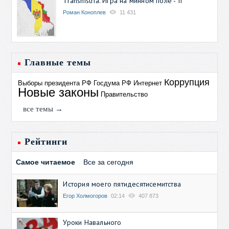
Transnistria. Игра на минном поле - II
Роман Коноплев
11 431
Главные темы
Коррупция
Выборы президента РФ
Госдума РФ
Интернет
Новые законы
Правительство
все темы →
Рейтинги
Самое читаемое
Все за сегодня
История моего пятидесятисемитства
Егор Холмогоров
02:14
407 873
Уроки Навального