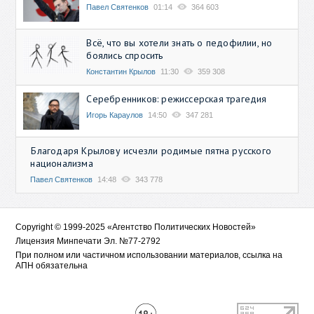
Павел Святенков
01:14
364 603
Всё, что вы хотели знать о педофилии, но
боялись спросить
Константин Крылов
11:30
359 308
Серебренников: режиссерская трагедия
Игорь Караулов
14:50
347 281
Благодаря Крылову исчезли родимые пятна русского
национализма
Павел Святенков
14:48
343 778
Copyright © 1999-2025 «Агентство Политических Новостей»
Лицензия Минпечати Эл. №77-2792
При полном или частичном использовании материалов, ссылка на
АПН обязательна