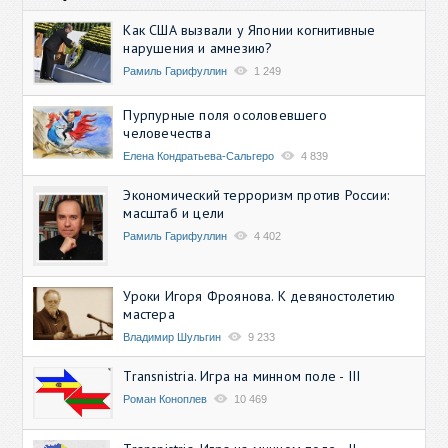
Как США вызвали у Японии когнитивные
нарушения и амнезию?
Рамиль Гарифуллин
1 249
Пурпурные поля осоловевшего
человечества
Елена Кондратьева-Сальгеро
4 839
Экономический терроризм против России:
масштаб и цели
Рамиль Гарифуллин
4 402
Уроки Игоря Фроянова. К девяностолетию
мастера
Владимир Шульгин
9 233
Transnistria. Игра на минном поле - III
Роман Коноплев
10 469