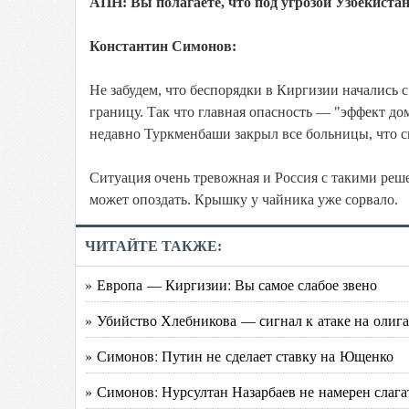
АПН: Вы полагаете, что под угрозой Узбекистан
Константин Симонов:
Не забудем, что беспорядки в Киргизии начались 
границу. Так что главная опасность — "эффект д
недавно Туркменбаши закрыл все больницы, что си
Ситуация очень тревожная и Россия с такими реш
может опоздать. Крышку у чайника уже сорвало.
ЧИТАЙТЕ ТАКЖЕ:
» Европа — Киргизии: Вы самое слабое звено
» Убийство Хлебникова — сигнал к атаке на олиг
» Симонов: Путин не сделает ставку на Ющенко
» Симонов: Нурсултан Назарбаев не намерен слаг