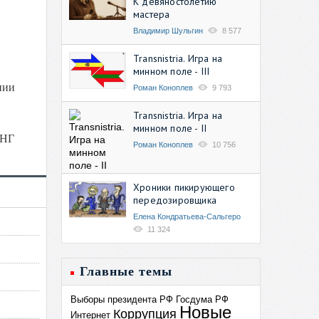
К девяностолетию
мастера
Владимир Шульгин
8 577
Transnistria. Игра на
минном поле - III
нии
Роман Коноплев
9 793
Transnistria. Игра на
минном поле - II
СНГ
Роман Коноплев
10 756
Хроники пикирующего
передозировщика
Елена Кондратьева-Сальгеро
11 324
Главные темы
Выборы президента РФ
Госдума РФ
Новые
Коррупция
Интернет