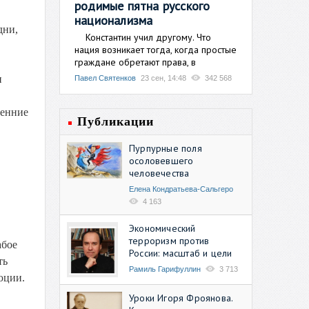
родимые пятна русского
национализма
дни,
Константин учил другому. Что
нация возникает тогда, когда простые
граждане обретают права, в
и
Павел Святенков
23 сен, 14:48
342 568
ренние
Публикации
Пурпурные поля
осоловевшего
человечества
Елена Кондратьева-Сальгеро
4 163
Экономический
терроризм против
абое
России: масштаб и цели
ть
Рамиль Гарифуллин
3 713
юции.
Уроки Игоря Фроянова.