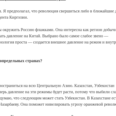
и. Я предполагал, что революция свершиться либо в ближайшие 
дента Киргизии.
бы окружить Россию флажками. Она интересна как регион добыч
зать давление на Китай. Выбрано было самое слабое звено —
хнология проста — создается внешнее давление на режим и внут
сопредельных странах?
ространиться на всю Центральную Азию. Казахстан, Узбекистан
перь давление на эти режимы будет расти, потому что выбили сл
 думаю, что следующим может стать Узбекистан. В Казахстане ес
 Назарбаеву. Она поможет нивелировать угрозу оранжевой револ