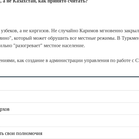
, а не Казахстан, как принято считать?
с узбеков, а не киргизов. Не случайно Каримов мгновенно закрыл
омино", который может обрушить все местные режимы. В Туркме
льно "разогревает" местное население.
ениями, как создание в администрации управления по работе с 
архов
ать свои полномочия