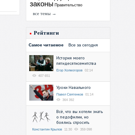
законы
Правительство
все темы →
Рейтинги
Самое читаемое
Все за сегодня
История моего
пятидесятисемитства
Егор Холмогоров
02:14
407 651
Уроки Навального
Павел Святенков
01:14
364 392
Всё, что вы хотели знать
о педофилии, но
боялись спросить
Константин Крылов
11:30
359 098