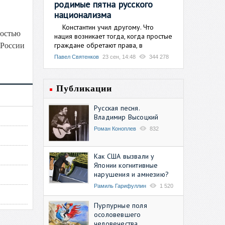
родимые пятна русского
национализма
Константин учил другому. Что
ностью
нация возникает тогда, когда простые
граждане обретают права, в
 России
Павел Святенков
23 сен, 14:48
344 278
Публикации
Русская песня.
Владимир Высоцкий
Роман Коноплев
832
Как США вызвали у
Японии когнитивные
нарушения и амнезию?
Рамиль Гарифуллин
1 520
Пурпурные поля
осоловевшего
человечества