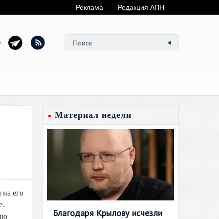
Реклама
Редакция АПН
Материал недели
 на его
е.
Благодаря Крылову исчезли
нию