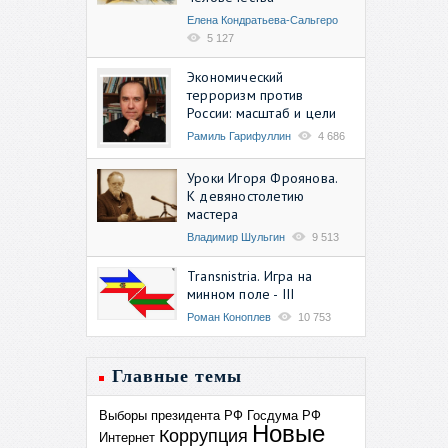
Елена Кондратьева-Сальгеро
5 127
Экономический
терроризм против
России: масштаб и цели
Рамиль Гарифуллин
4 686
Уроки Игоря Фроянова.
К девяностолетию
мастера
Владимир Шульгин
9 513
Transnistria. Игра на
минном поле - III
Роман Коноплев
10 753
Главные темы
Выборы президента РФ
Госдума РФ
Новые
Коррупция
Интернет