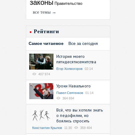
законы
Правительство
все темы →
Рейтинги
Самое читаемое
Все за сегодня
История моего
пятидесятисемитства
Егор Холмогоров
02:14
407 974
Уроки Навального
Павел Святенков
01:14
364 694
Всё, что вы хотели знать
о педофилии, но
боялись спросить
Константин Крылов
11:30
359 404