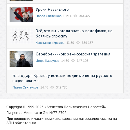
Уроки Навального
Павел Святенков
01:14
364 427
Всё, что вы хотели знать о педофилии, но
боялись спросить
Константин Крылов
11:30
359 137
Серебренников: режиссерская трагедия
Игорь Караулов
14:50
347 105
Благодаря Крылову исчезли родимые пятна русского
национализма
Павел Святенков
14:48
342 776
Copyright © 1999-2025 «Агентство Политических Новостей»
Лицензия Минпечати Эл. №77-2792
При полном или частичном использовании материалов, ссылка на
АПН обязательна