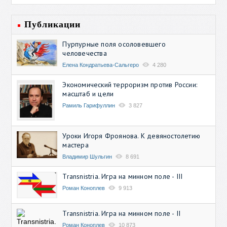
Публикации
Пурпурные поля осоловевшего
человечества
Елена Кондратьева-Сальгеро
4 280
Экономический терроризм против России:
масштаб и цели
Рамиль Гарифуллин
3 827
Уроки Игоря Фроянова. К девяностолетию
мастера
Владимир Шульгин
8 691
Transnistria. Игра на минном поле - III
Роман Коноплев
9 913
Transnistria. Игра на минном поле - II
Роман Коноплев
10 873