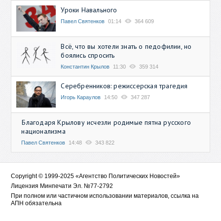
Уроки Навального
Павел Святенков
01:14
364 609
Всё, что вы хотели знать о педофилии, но
боялись спросить
Константин Крылов
11:30
359 314
Серебренников: режиссерская трагедия
Игорь Караулов
14:50
347 287
Благодаря Крылову исчезли родимые пятна русского
национализма
Павел Святенков
14:48
343 822
Copyright © 1999-2025 «Агентство Политических Новостей»
Лицензия Минпечати Эл. №77-2792
При полном или частичном использовании материалов, ссылка на
АПН обязательна