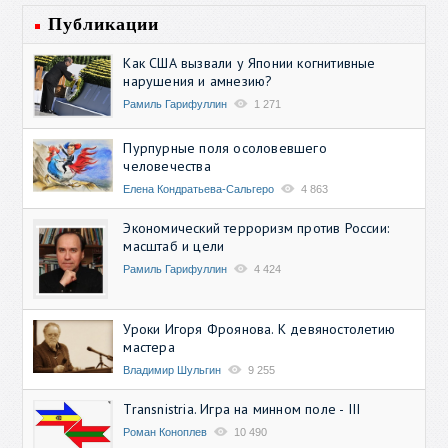
Публикации
Как США вызвали у Японии когнитивные
нарушения и амнезию?
Рамиль Гарифуллин
1 271
Пурпурные поля осоловевшего
человечества
Елена Кондратьева-Сальгеро
4 863
Экономический терроризм против России:
масштаб и цели
Рамиль Гарифуллин
4 424
Уроки Игоря Фроянова. К девяностолетию
мастера
Владимир Шульгин
9 255
Transnistria. Игра на минном поле - III
Роман Коноплев
10 490