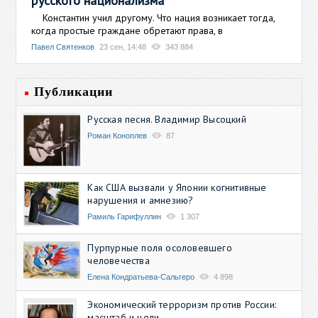
русского национализма
Константин учил другому. Что нация возникает тогда,
когда простые граждане обретают права, в
Павел Святенков
23 сен, 14:48
343 884
Публикации
Русская песня. Владимир Высоцкий
Роман Коноплев
87
Как США вызвали у Японии когнитивные
нарушения и амнезию?
Рамиль Гарифуллин
1 307
Пурпурные поля осоловевшего
человечества
Елена Кондратьева-Сальгеро
4 898
Экономический терроризм против России:
масштаб и цели