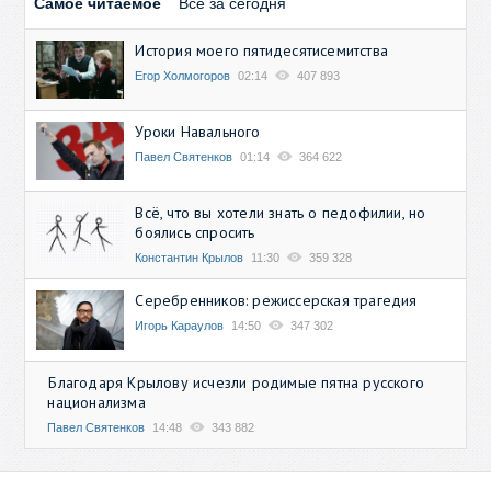
Самое читаемое
Все за сегодня
История моего пятидесятисемитства
Егор Холмогоров
02:14
407 893
Уроки Навального
Павел Святенков
01:14
364 622
Всё, что вы хотели знать о педофилии, но
боялись спросить
Константин Крылов
11:30
359 328
Серебренников: режиссерская трагедия
Игорь Караулов
14:50
347 302
Благодаря Крылову исчезли родимые пятна русского
национализма
Павел Святенков
14:48
343 882