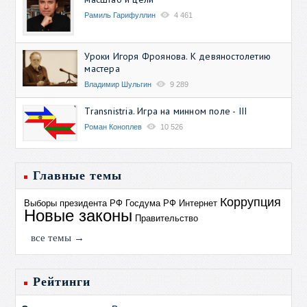
Рамиль Гарифуллин
4 461
Уроки Игоря Фроянова. К девяностолетию
мастера
Владимир Шульгин
9 289
Transnistria. Игра на минном поле - III
Роман Коноплев
10 526
Главные темы
Коррупция
Выборы президента РФ
Госдума РФ
Интернет
Новые законы
Правительство
все темы →
Рейтинги