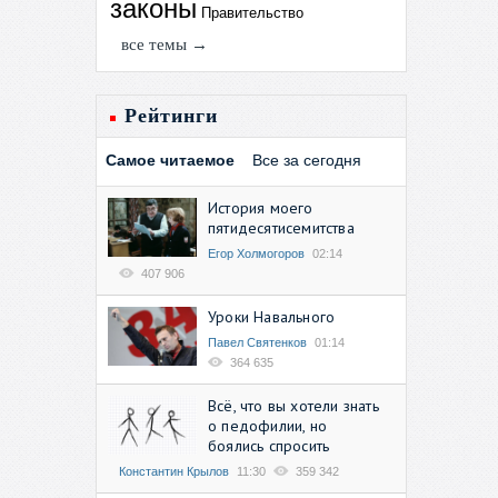
законы
Правительство
все темы →
Рейтинги
Самое читаемое
Все за сегодня
История моего
пятидесятисемитства
Егор Холмогоров
02:14
407 906
Уроки Навального
Павел Святенков
01:14
364 635
Всё, что вы хотели знать
о педофилии, но
боялись спросить
Константин Крылов
11:30
359 342