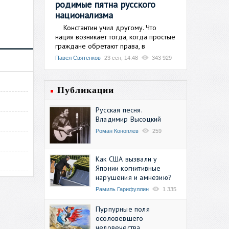
родимые пятна русского
национализма
Константин учил другому. Что
нация возникает тогда, когда простые
граждане обретают права, в
Павел Святенков
23 сен, 14:48
343 929
Публикации
Русская песня.
Владимир Высоцкий
Роман Коноплев
259
Как США вызвали у
Японии когнитивные
нарушения и амнезию?
Рамиль Гарифуллин
1 335
Пурпурные поля
осоловевшего
человечества