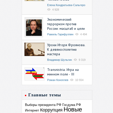
Елена Кондратьева-Сальгеро
4 928
Экономический
терроризм против
России: масштаб и цели
Рамиль Гарифуллин
4 494
Уроки Игоря Фроянова.
К девяностолетию
мастера
Владимир Шульгин
9 319
Transnistria. Игра на
минном поле - III
Роман Коноплев
10 554
Главные темы
Выборы президента РФ
Госдума РФ
Новые
Коррупция
Интернет