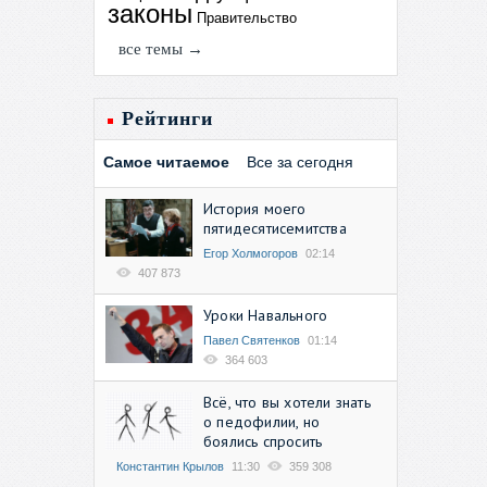
законы
Правительство
все темы →
Рейтинги
Самое читаемое
Все за сегодня
История моего
пятидесятисемитства
Егор Холмогоров
02:14
407 873
Уроки Навального
Павел Святенков
01:14
364 603
Всё, что вы хотели знать
о педофилии, но
боялись спросить
Константин Крылов
11:30
359 308