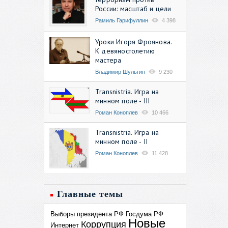
России: масштаб и цели
Рамиль Гарифуллин
4 398
Уроки Игоря Фроянова.
К девяностолетию
мастера
Владимир Шульгин
9 230
Transnistria. Игра на
минном поле - III
Роман Коноплев
10 466
Transnistria. Игра на
минном поле - II
Роман Коноплев
11 428
Главные темы
Выборы президента РФ
Госдума РФ
Новые
Коррупция
Интернет