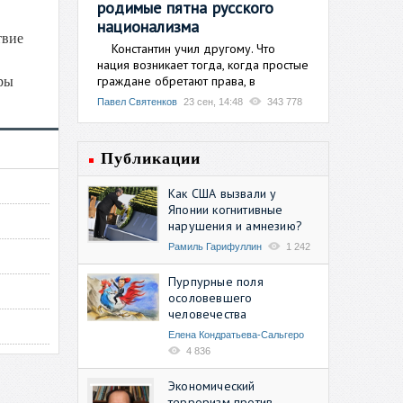
родимые пятна русского
национализма
твие
Константин учил другому. Что
нация возникает тогда, когда простые
граждане обретают права, в
ры
Павел Святенков
23 сен, 14:48
343 778
Публикации
Как США вызвали у
Японии когнитивные
нарушения и амнезию?
Рамиль Гарифуллин
1 242
Пурпурные поля
осоловевшего
человечества
Елена Кондратьева-Сальгеро
4 836
Экономический
терроризм против