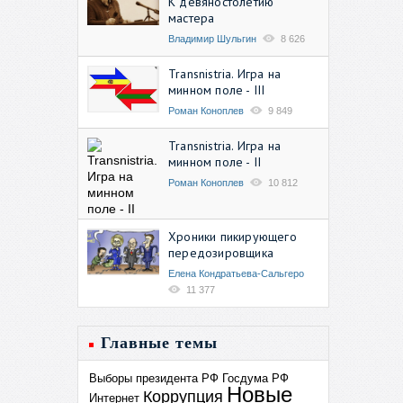
К девяностолетию
мастера
Владимир Шульгин
8 626
Transnistria. Игра на
минном поле - III
Роман Коноплев
9 849
Transnistria. Игра на
минном поле - II
Роман Коноплев
10 812
Хроники пикирующего
передозировщика
Елена Кондратьева-Сальгеро
11 377
Главные темы
Выборы президента РФ
Госдума РФ
Новые
Коррупция
Интернет