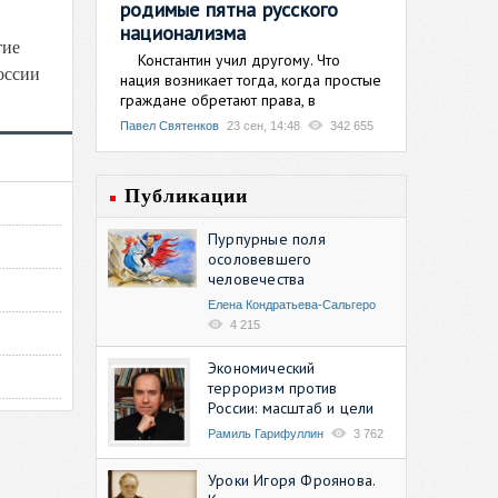
родимые пятна русского
национализма
тие
Константин учил другому. Что
оссии
нация возникает тогда, когда простые
граждане обретают права, в
Павел Святенков
23 сен, 14:48
342 655
Публикации
Пурпурные поля
осоловевшего
человечества
Елена Кондратьева-Сальгеро
4 215
Экономический
терроризм против
России: масштаб и цели
Рамиль Гарифуллин
3 762
Уроки Игоря Фроянова.