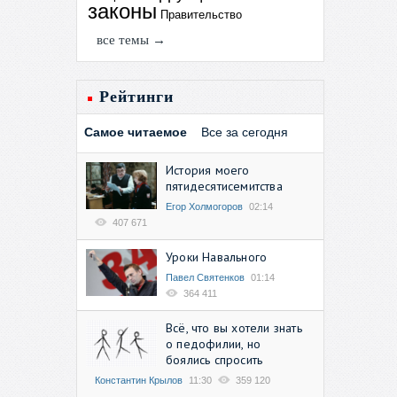
законы
Правительство
все темы →
Рейтинги
Самое читаемое
Все за сегодня
История моего
пятидесятисемитства
Егор Холмогоров
02:14
407 671
Уроки Навального
Павел Святенков
01:14
364 411
Всё, что вы хотели знать
о педофилии, но
боялись спросить
Константин Крылов
11:30
359 120