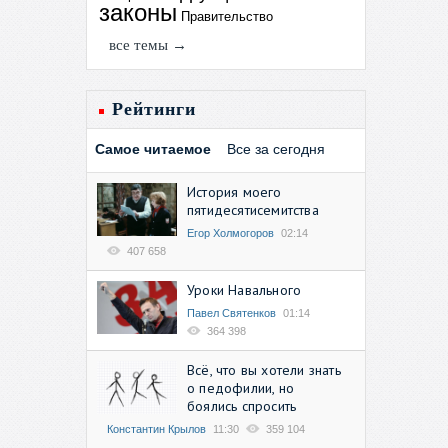
законы
Правительство
все темы →
Рейтинги
Самое читаемое
Все за сегодня
История моего
пятидесятисемитства
Егор Холмогоров
02:14
407 658
Уроки Навального
Павел Святенков
01:14
364 398
Всё, что вы хотели знать
о педофилии, но
боялись спросить
Константин Крылов
11:30
359 104