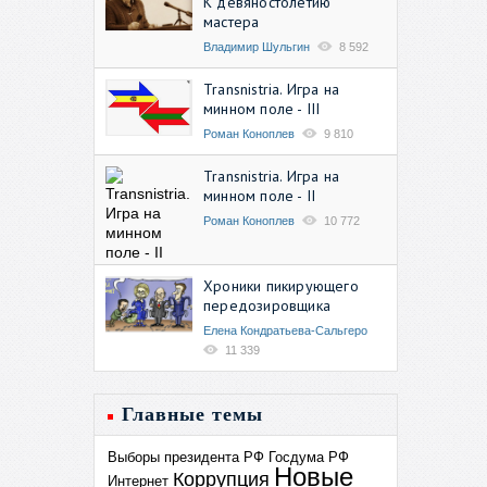
К девяностолетию
мастера
Владимир Шульгин
8 592
Transnistria. Игра на
минном поле - III
Роман Коноплев
9 810
Transnistria. Игра на
минном поле - II
Роман Коноплев
10 772
Хроники пикирующего
передозировщика
Елена Кондратьева-Сальгеро
11 339
Главные темы
Выборы президента РФ
Госдума РФ
Новые
Коррупция
Интернет