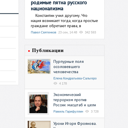
родимые пятна русского
национализма
Константин учил другому. Что
нация возникает тогда, когда простые
граждане обретают права, в
Павел Святенков
23 сен, 14:48
342 593
Публикации
Пурпурные поля
осоловевшего
человечества
Елена Кондратьева-Сальгеро
4 178
Экономический
терроризм против
России: масштаб и цели
Рамиль Гарифуллин
3 728
Уроки Игоря Фроянова.