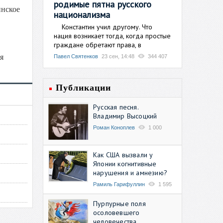
родимые пятна русского
инское
национализма
Константин учил другому. Что
нация возникает тогда, когда простые
граждане обретают права, в
я
Павел Святенков
23 сен, 14:48
344 407
Публикации
Русская песня.
Владимир Высоцкий
Роман Коноплев
1 000
Как США вызвали у
Японии когнитивные
нарушения и амнезию?
Рамиль Гарифуллин
1 595
Пурпурные поля
осоловевшего
человечества