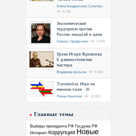
Елена Кондратьева-Сальгеро
5 195
Экономический
терроризм против
России: масштаб и цели
Рамиль Гарифуллин
4 754
Уроки Игоря Фроянова.
К девяностолетию
мастера
Владимир Шульгин
9 583
Transnistria. Игра на
минном поле - III
Роман Коноплев
10 823
Главные темы
Выборы президента РФ
Госдума РФ
Новые
Коррупция
Интернет