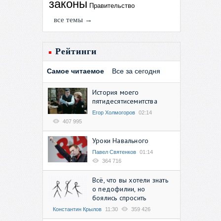
законы
Правительство
все темы →
Рейтинги
Самое читаемое
Все за сегодня
История моего
пятидесятисемитства
Егор Холмогоров
02:14
407 995
Уроки Навального
Павел Святенков
01:14
364 716
Всё, что вы хотели знать
о педофилии, но
боялись спросить
Константин Крылов
11:30
359 426