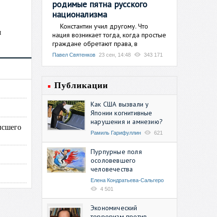
родимые пятна русского
национализма
Константин учил другому. Что
н
нация возникает тогда, когда простые
граждане обретают права, в
Павел Святенков
23 сен, 14:48
343 171
Публикации
Как США вызвали у
Японии когнитивные
нарушения и амнезию?
ысшего
Рамиль Гарифуллин
621
Пурпурные поля
осоловевшего
человечества
Елена Кондратьева-Сальгеро
4 501
Экономический
терроризм против