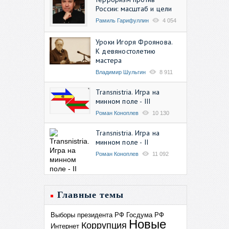
России: масштаб и цели
Рамиль Гарифуллин
4 054
Уроки Игоря Фроянова.
К девяностолетию
мастера
Владимир Шульгин
8 911
Transnistria. Игра на
минном поле - III
Роман Коноплев
10 130
Transnistria. Игра на
минном поле - II
Роман Коноплев
11 092
Главные темы
Выборы президента РФ
Госдума РФ
Новые
Коррупция
Интернет