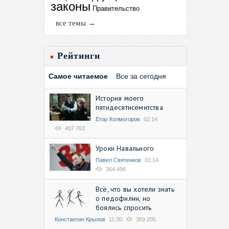
законы
Правительство
все темы →
Рейтинги
Самое читаемое
Все за сегодня
История моего
пятидесятисемитства
Егор Холмогоров
02:14
407 763
Уроки Навального
Павел Святенков
01:14
364 496
Всё, что вы хотели знать
о педофилии, но
боялись спросить
Константин Крылов
11:30
359 205