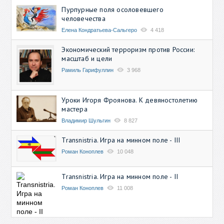
Пурпурные поля осоловевшего
человечества
Елена Кондратьева-Сальгеро
4 418
Экономический терроризм против России:
масштаб и цели
Рамиль Гарифуллин
3 968
Уроки Игоря Фроянова. К девяностолетию
мастера
Владимир Шульгин
8 827
Transnistria. Игра на минном поле - III
Роман Коноплев
10 048
Transnistria. Игра на минном поле - II
Роман Коноплев
11 008