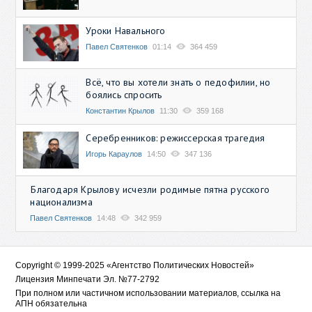
Уроки Навального
Павел Святенков
01:14
364 459
Всё, что вы хотели знать о педофилии, но
боялись спросить
Константин Крылов
11:30
359 168
Серебренников: режиссерская трагедия
Игорь Караулов
14:50
347 136
Благодаря Крылову исчезли родимые пятна русского
национализма
Павел Святенков
14:48
342 959
Copyright © 1999-2025 «Агентство Политических Новостей»
Лицензия Минпечати Эл. №77-2792
При полном или частичном использовании материалов, ссылка на
АПН обязательна