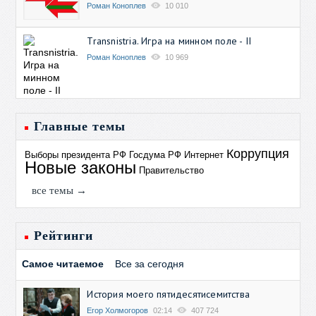
Роман Коноплев
10 010
Transnistria. Игра на минном поле - II
Роман Коноплев
10 969
Главные темы
Коррупция
Выборы президента РФ
Госдума РФ
Интернет
Новые законы
Правительство
все темы →
Рейтинги
Самое читаемое
Все за сегодня
История моего пятидесятисемитства
Егор Холмогоров
02:14
407 724