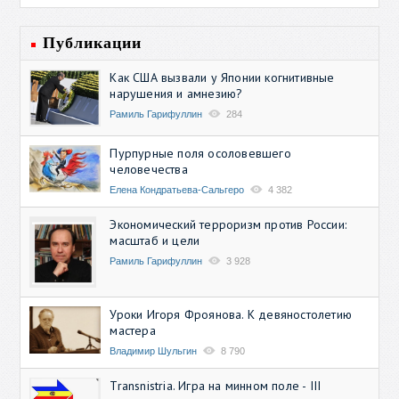
Публикации
Как США вызвали у Японии когнитивные
нарушения и амнезию?
Рамиль Гарифуллин
284
Пурпурные поля осоловевшего
человечества
Елена Кондратьева-Сальгеро
4 382
Экономический терроризм против России:
масштаб и цели
Рамиль Гарифуллин
3 928
Уроки Игоря Фроянова. К девяностолетию
мастера
Владимир Шульгин
8 790
Transnistria. Игра на минном поле - III