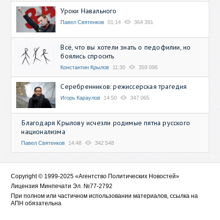
Уроки Навального
Павел Святенков
01:14
364 391
Всё, что вы хотели знать о педофилии, но
боялись спросить
Константин Крылов
11:30
359 096
Серебренников: режиссерская трагедия
Игорь Караулов
14:50
347 065
Благодаря Крылову исчезли родимые пятна русского
национализма
Павел Святенков
14:48
342 548
Copyright © 1999-2025 «Агентство Политических Новостей»
Лицензия Минпечати Эл. №77-2792
При полном или частичном использовании материалов, ссылка на
АПН обязательна