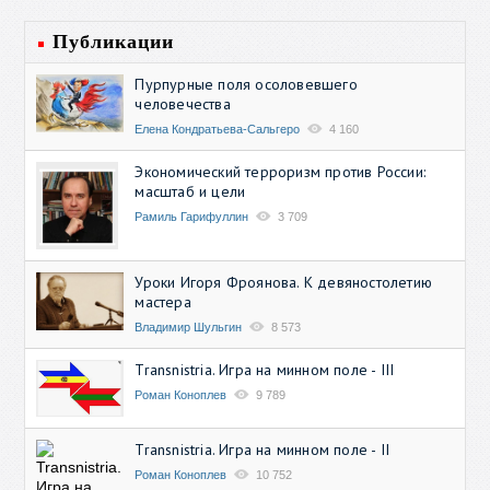
Публикации
Пурпурные поля осоловевшего
человечества
Елена Кондратьева-Сальгеро
4 160
Экономический терроризм против России:
масштаб и цели
Рамиль Гарифуллин
3 709
Уроки Игоря Фроянова. К девяностолетию
мастера
Владимир Шульгин
8 573
Transnistria. Игра на минном поле - III
Роман Коноплев
9 789
Transnistria. Игра на минном поле - II
Роман Коноплев
10 752