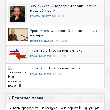
Экономический терроризм против России:
масштаб и цели
Рамиль Гарифуллин
4 074
Уроки Игоря Фроянова. К девяностолетию
мастера
Владимир Шульгин
8 928
Transnistria. Игра на минном поле - III
Роман Коноплев
10 149
Transnistria. Игра на минном поле - II
Роман Коноплев
11 112
Главные темы
Коррупция
Выборы президента РФ
Госдума РФ
Интернет