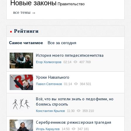
Новые законы
Правительство
все темы →
Рейтинги
Самое читаемое
Все за сегодня
История моего пятидесятисемитства
Егор Холмогоров
02:14
407 769
Уроки Навального
Павел Святенков
01:14
364 501
Всё, что вы хотели знать о педофилии, но
боялись спросить
Константин Крылов
11:30
359 210
Серебренников: режиссерская трагедия
Игорь Караулов
14:50
347 181