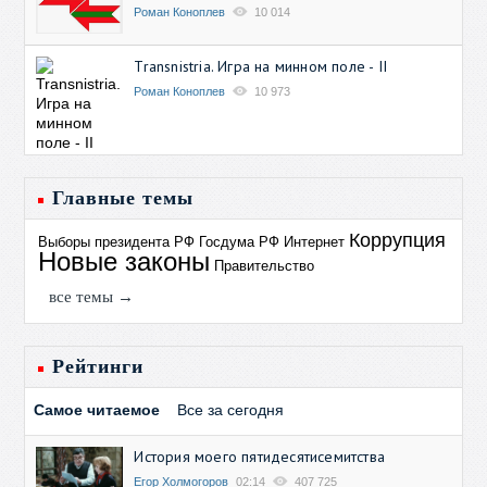
Роман Коноплев
10 014
Transnistria. Игра на минном поле - II
Роман Коноплев
10 973
Главные темы
Коррупция
Выборы президента РФ
Госдума РФ
Интернет
Новые законы
Правительство
все темы →
Рейтинги
Самое читаемое
Все за сегодня
История моего пятидесятисемитства
Егор Холмогоров
02:14
407 725