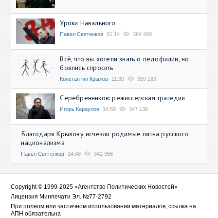
Уроки Навального
Павел Святенков
01:14
364 460
Всё, что вы хотели знать о педофилии, но
боялись спросить
Константин Крылов
11:30
359 169
Серебренников: режиссерская трагедия
Игорь Караулов
14:50
347 138
Благодаря Крылову исчезли родимые пятна русского
национализма
Павел Святенков
14:48
342 966
Copyright © 1999-2025 «Агентство Политических Новостей»
Лицензия Минпечати Эл. №77-2792
При полном или частичном использовании материалов, ссылка на
АПН обязательна