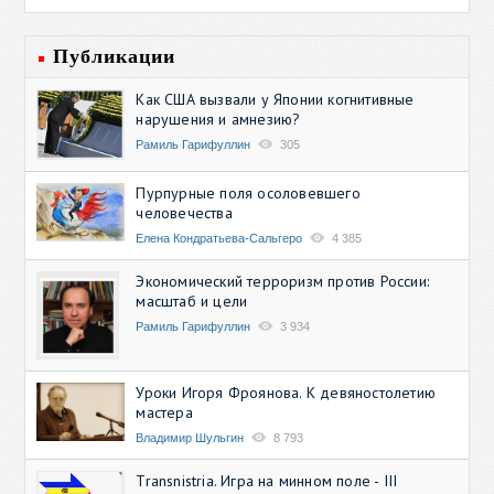
Публикации
Как США вызвали у Японии когнитивные
нарушения и амнезию?
Рамиль Гарифуллин
305
Пурпурные поля осоловевшего
человечества
Елена Кондратьева-Сальгеро
4 385
Экономический терроризм против России:
масштаб и цели
Рамиль Гарифуллин
3 934
Уроки Игоря Фроянова. К девяностолетию
мастера
Владимир Шульгин
8 793
Transnistria. Игра на минном поле - III