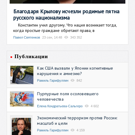
Благодаря Крылову исчезли родимые пятна
русского национализма
Константин учил другому. Что нация возникает тогда,
когда простые граждане обретают права, в
Павел Святенков
23 сен, 14:48
343 352
Публикации
Как США вызвали у Японии когнитивные
нарушения и амнезию?
Рамиль Гарифуллин
842
Пурпурные поля осоловевшего
человечества
Елена Кондратьева-Сальгеро
4 602
Экономический терроризм против России:
масштаб и цели
Рамиль Гарифуллин
4 159