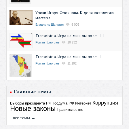
Уроки Игоря Фроянова. К девяностолетию
мастера
Владимир Шульгин
9 005
Transnistria. Игра на минном поле - III
Роман Коноплев
10 232
Transnistria. Игра на минном поле - II
Роман Коноплев
11 192
Главные темы
Коррупция
Выборы президента РФ
Госдума РФ
Интернет
Новые законы
Правительство
все темы →