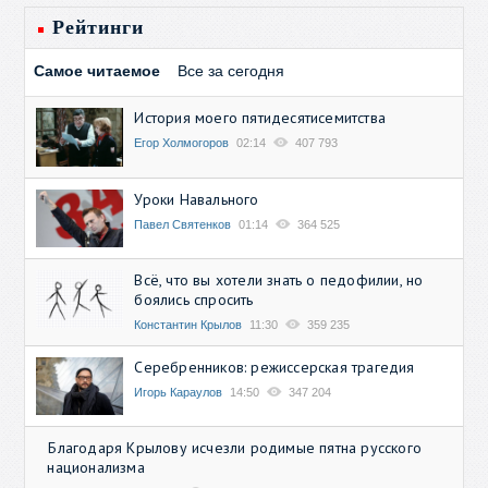
Рейтинги
Самое читаемое
Все за сегодня
История моего пятидесятисемитства
Егор Холмогоров
02:14
407 793
Уроки Навального
Павел Святенков
01:14
364 525
Всё, что вы хотели знать о педофилии, но
боялись спросить
Константин Крылов
11:30
359 235
Серебренников: режиссерская трагедия
Игорь Караулов
14:50
347 204
Благодаря Крылову исчезли родимые пятна русского
национализма