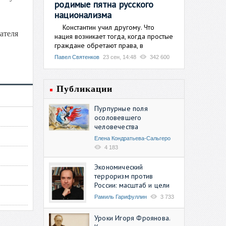
родимые пятна русского
национализма
Константин учил другому. Что
ателя
нация возникает тогда, когда простые
граждане обретают права, в
Павел Святенков
23 сен, 14:48
342 600
Публикации
Пурпурные поля
осоловевшего
человечества
Елена Кондратьева-Сальгеро
4 183
Экономический
терроризм против
России: масштаб и цели
Рамиль Гарифуллин
3 733
Уроки Игоря Фроянова.