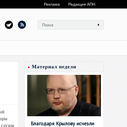
Реклама
Редакция АПН
Материал недели
кий
поры
Благодаря Крылову исчезли
 слухов