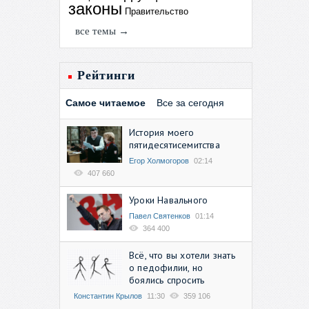
законы
Правительство
все темы →
Рейтинги
Самое читаемое
Все за сегодня
История моего
пятидесятисемитства
Егор Холмогоров
02:14
407 660
Уроки Навального
Павел Святенков
01:14
364 400
Всё, что вы хотели знать
о педофилии, но
боялись спросить
Константин Крылов
11:30
359 106