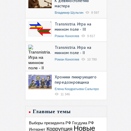
К девяностолетию
мастера
Владимир Шульгин
8 597
Transnistria. Игра на
минном поле - III
Роман Коноплев
9 817
Transnistria. Игра на
минном поле - II
Роман Коноплев
10 780
Хроники пикирующего
передозировщика
Елена Кондратьева-Сальгеро
11 346
Главные темы
Выборы президента РФ
Госдума РФ
Новые
Коррупция
Интернет