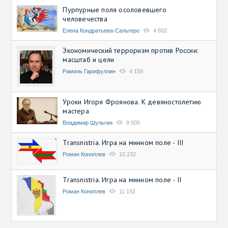
Пурпурные поля осоловевшего
человечества
Елена Кондратьева-Сальгеро
4 602
Экономический терроризм против России:
масштаб и цели
Рамиль Гарифуллин
4 159
Уроки Игоря Фроянова. К девяностолетию
мастера
Владимир Шульгин
9 005
Transnistria. Игра на минном поле - III
Роман Коноплев
10 232
Transnistria. Игра на минном поле - II
Роман Коноплев
11 192