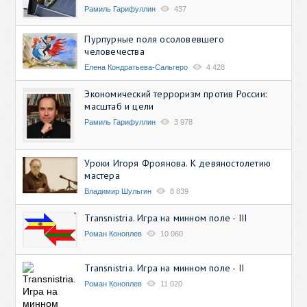
Рамиль Гарифуллин
437
Пурпурные поля осоловевшего
человечества
Елена Кондратьева-Сальгеро
4 428
Экономический терроризм против России:
масштаб и цели
Рамиль Гарифуллин
3 978
Уроки Игоря Фроянова. К девяностолетию
мастера
Владимир Шульгин
8 839
Transnistria. Игра на минном поле - III
Роман Коноплев
10 060
Transnistria. Игра на минном поле - II
Роман Коноплев
11 020