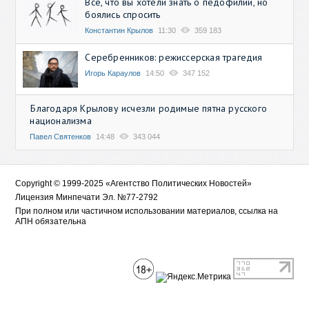
Всё, что вы хотели знать о педофилии, но
боялись спросить
Константин Крылов
11:30
359 183
Серебренников: режиссерская трагедия
Игорь Караулов
14:50
347 152
Благодаря Крылову исчезли родимые пятна русского
национализма
Павел Святенков
14:48
343 044
Copyright © 1999-2025 «Агентство Политических Новостей»
Лицензия Минпечати Эл. №77-2792
При полном или частичном использовании материалов, ссылка на
АПН обязательна