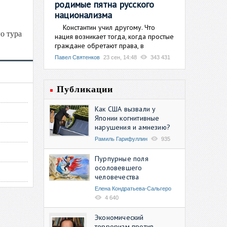
родимые пятна русского
национализма
Константин учил другому. Что
о тура
нация возникает тогда, когда простые
граждане обретают права, в
Павел Святенков
23 сен, 14:48
343 431
Публикации
Как США вызвали у
Японии когнитивные
нарушения и амнезию?
Рамиль Гарифуллин
935
Пурпурные поля
осоловевшего
человечества
Елена Кондратьева-Сальгеро
4 640
Экономический
терроризм против