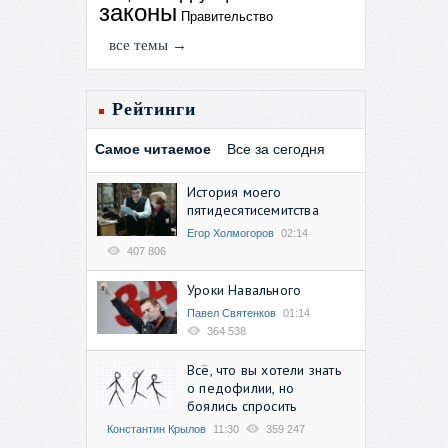
законы
Правительство
все темы →
Рейтинги
Самое читаемое
Все за сегодня
История моего
пятидесятисемитства
Егор Холмогоров
02:14
407 806
Уроки Навального
Павел Святенков
01:14
364 538
Всё, что вы хотели знать
о педофилии, но
боялись спросить
Константин Крылов
11:30
359 247