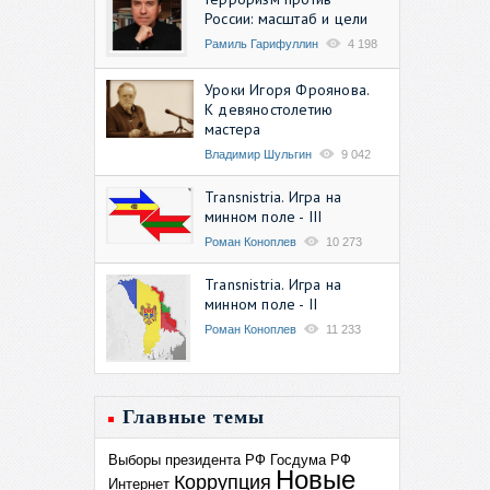
России: масштаб и цели
Рамиль Гарифуллин
4 198
Уроки Игоря Фроянова.
К девяностолетию
мастера
Владимир Шульгин
9 042
Transnistria. Игра на
минном поле - III
Роман Коноплев
10 273
Transnistria. Игра на
минном поле - II
Роман Коноплев
11 233
Главные темы
Выборы президента РФ
Госдума РФ
Новые
Коррупция
Интернет