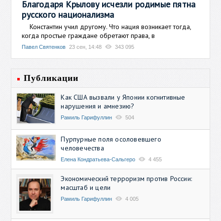
Благодаря Крылову исчезли родимые пятна
русского национализма
Константин учил другому. Что нация возникает тогда,
когда простые граждане обретают права, в
Павел Святенков
23 сен, 14:48
343 095
Публикации
Как США вызвали у Японии когнитивные
нарушения и амнезию?
Рамиль Гарифуллин
504
Пурпурные поля осоловевшего
человечества
Елена Кондратьева-Сальгеро
4 455
Экономический терроризм против России:
масштаб и цели
Рамиль Гарифуллин
4 005