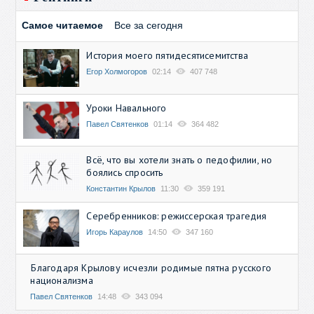
Самое читаемое
Все за сегодня
История моего пятидесятисемитства
Егор Холмогоров
02:14
407 748
Уроки Навального
Павел Святенков
01:14
364 482
Всё, что вы хотели знать о педофилии, но
боялись спросить
Константин Крылов
11:30
359 191
Серебренников: режиссерская трагедия
Игорь Караулов
14:50
347 160
Благодаря Крылову исчезли родимые пятна русского
национализма
Павел Святенков
14:48
343 094