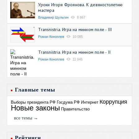
Уроки Игоря Фроянова. К девяностолетию
мастера
Владимир Шульгин
8 867
Transnistria. Игра на минном поле - III
Роман Коноплев
10 085
Transnistria. Игра на минном поле - II
Роман Коноплев
11 046
Главные темы
Коррупция
Выборы президента РФ
Госдума РФ
Интернет
Новые законы
Правительство
все темы →
Рейтинги