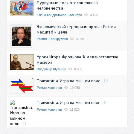
Пурпурные поля осоловевшего
человечества
Елена Кондратьева-Сальгеро
4 428
Экономический терроризм против России:
масштаб и цели
Рамиль Гарифуллин
3 978
Уроки Игоря Фроянова. К девяностолетию
мастера
Владимир Шульгин
8 839
Transnistria. Игра на минном поле - III
Роман Коноплев
10 060
Transnistria. Игра на минном поле - II
Роман Коноплев
11 020