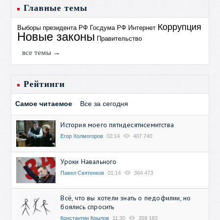
Главные темы
Коррупция
Выборы президента РФ
Госдума РФ
Интернет
Новые законы
Правительство
все темы →
Рейтинги
Самое читаемое
Все за сегодня
История моего пятидесятисемитства
Егор Холмогоров
02:14
407 740
Уроки Навального
Павел Святенков
01:14
364 473
Всё, что вы хотели знать о педофилии, но
боялись спросить
Константин Крылов
11:30
359 183