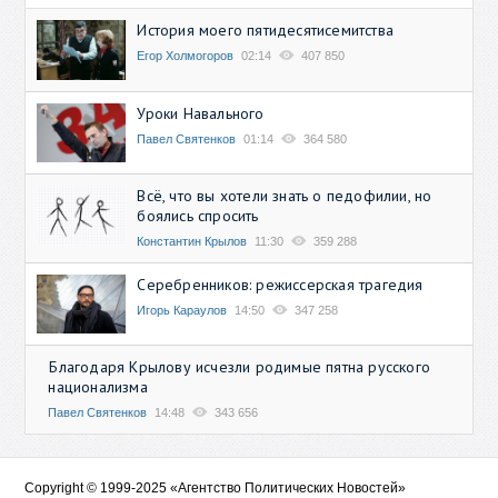
История моего пятидесятисемитства
Егор Холмогоров
02:14
407 850
Уроки Навального
Павел Святенков
01:14
364 580
Всё, что вы хотели знать о педофилии, но
боялись спросить
Константин Крылов
11:30
359 288
Серебренников: режиссерская трагедия
Игорь Караулов
14:50
347 258
Благодаря Крылову исчезли родимые пятна русского
национализма
Павел Святенков
14:48
343 656
Copyright © 1999-2025 «Агентство Политических Новостей»