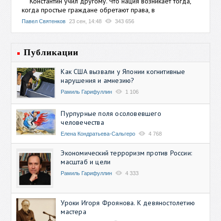
Константин учил другому. Что нация возникает тогда,
когда простые граждане обретают права, в
Павел Святенков
23 сен, 14:48
343 656
Публикации
Как США вызвали у Японии когнитивные
нарушения и амнезию?
Рамиль Гарифуллин
1 106
Пурпурные поля осоловевшего
человечества
Елена Кондратьева-Сальгеро
4 768
Экономический терроризм против России:
масштаб и цели
Рамиль Гарифуллин
4 333
Уроки Игоря Фроянова. К девяностолетию
мастера