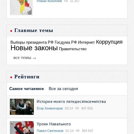
Роман Коноплев
11 257
Главные темы
Коррупция
Выборы президента РФ
Госдума РФ
Интернет
Новые законы
Правительство
все темы →
Рейтинги
Самое читаемое
Все за сегодня
История моего пятидесятисемитства
Егор Холмогоров
02:14
407 816
Уроки Навального
Павел Святенков
01:14
364 547