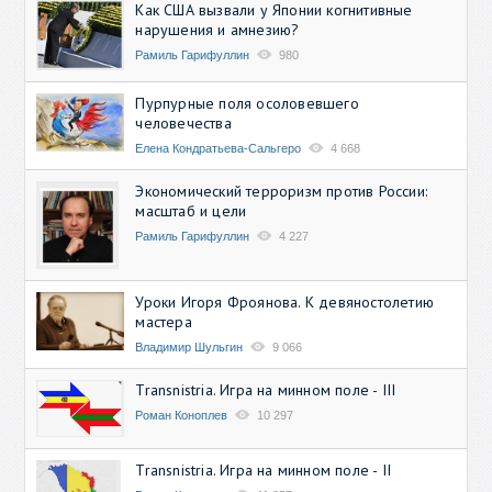
Как США вызвали у Японии когнитивные
нарушения и амнезию?
Рамиль Гарифуллин
980
Пурпурные поля осоловевшего
человечества
Елена Кондратьева-Сальгеро
4 668
Экономический терроризм против России:
масштаб и цели
Рамиль Гарифуллин
4 227
Уроки Игоря Фроянова. К девяностолетию
мастера
Владимир Шульгин
9 066
Transnistria. Игра на минном поле - III
Роман Коноплев
10 297
Transnistria. Игра на минном поле - II