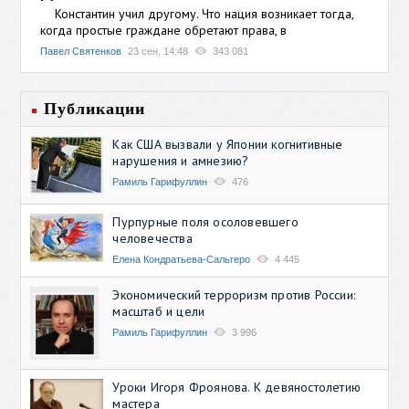
Константин учил другому. Что нация возникает тогда,
когда простые граждане обретают права, в
Павел Святенков
23 сен, 14:48
343 081
Публикации
Как США вызвали у Японии когнитивные
нарушения и амнезию?
Рамиль Гарифуллин
476
Пурпурные поля осоловевшего
человечества
Елена Кондратьева-Сальгеро
4 445
Экономический терроризм против России:
масштаб и цели
Рамиль Гарифуллин
3 996
Уроки Игоря Фроянова. К девяностолетию
мастера