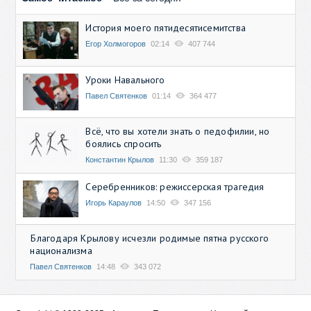
История моего пятидесятисемитства
Егор Холмогоров
02:14
407 744
Уроки Навального
Павел Святенков
01:14
364 477
Всё, что вы хотели знать о педофилии, но
боялись спросить
Константин Крылов
11:30
359 187
Серебренников: режиссерская трагедия
Игорь Караулов
14:50
347 156
Благодаря Крылову исчезли родимые пятна русского
национализма
Павел Святенков
14:48
343 072