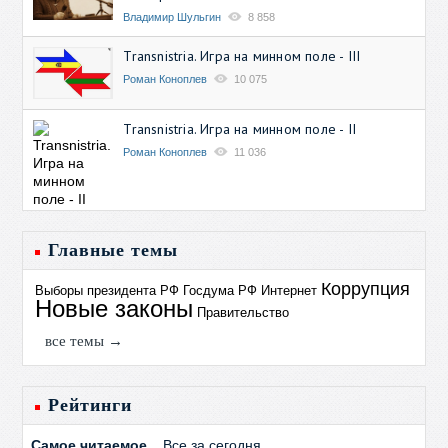
Владимир Шульгин
8 858
Transnistria. Игра на минном поле - III
Роман Коноплев
10 075
Transnistria. Игра на минном поле - II
Роман Коноплев
11 036
Главные темы
Коррупция
Выборы президента РФ
Госдума РФ
Интернет
Новые законы
Правительство
все темы →
Рейтинги
Самое читаемое
Все за сегодня