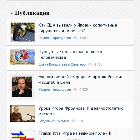
Публикации
Как США вызвали у Японии когнитивные
нарушения и амнезию?
Рамиль Гарифуллин
1 097
Пурпурные поля осоловевшего
человечества
Елена Кондратьева-Сальгеро
4 763
Экономический терроризм против России:
масштаб и цели
Рамиль Гарифуллин
4 329
Уроки Игоря Фроянова. К девяностолетию
мастера
Владимир Шульгин
9 161
Transnistria. Игра на минном поле - III