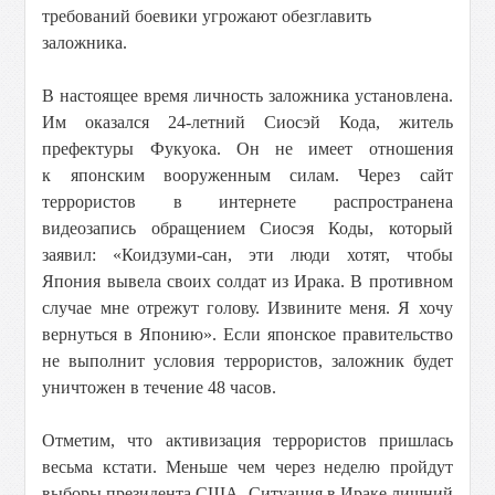
требований боевики угрожают обезглавить
заложника.
В настоящее время личность заложника установлена.
Им оказался 24-летний Сиосэй Кода, житель
префектуры Фукуока. Он не имеет отношения
к японским вооруженным силам. Через сайт
террористов в интернете распространена
видеозапись обращением Сиосэя Коды, который
заявил: «Коидзуми-сан, эти люди хотят, чтобы
Япония вывела своих солдат из Ирака. В противном
случае мне отрежут голову. Извините меня. Я хочу
вернуться в Японию». Если японское правительство
не выполнит условия террористов, заложник будет
уничтожен в течение 48 часов.
Отметим, что активизация террористов пришлась
весьма кстати. Меньше чем через неделю пройдут
выборы президента США. Ситуация в Ираке лишний