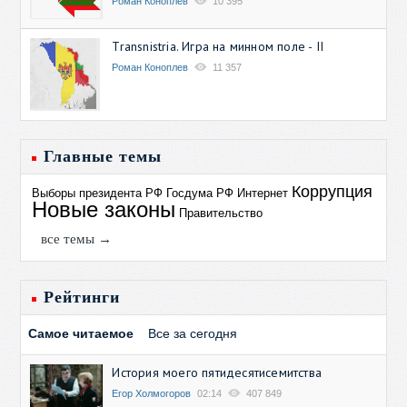
Роман Коноплев
10 395
Transnistria. Игра на минном поле - II
Роман Коноплев
11 357
Главные темы
Коррупция
Выборы президента РФ
Госдума РФ
Интернет
Новые законы
Правительство
все темы →
Рейтинги
Самое читаемое
Все за сегодня
История моего пятидесятисемитства
Егор Холмогоров
02:14
407 849