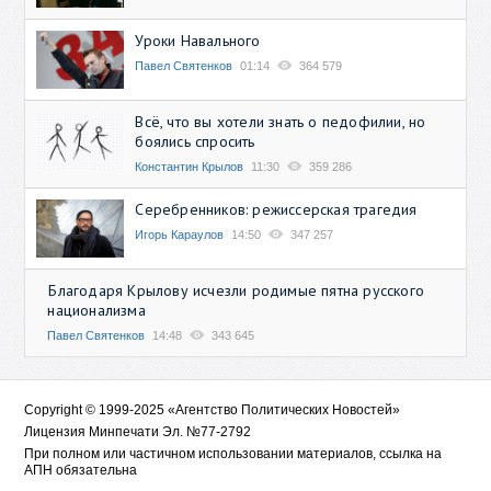
Уроки Навального
Павел Святенков
01:14
364 579
Всё, что вы хотели знать о педофилии, но
боялись спросить
Константин Крылов
11:30
359 286
Серебренников: режиссерская трагедия
Игорь Караулов
14:50
347 257
Благодаря Крылову исчезли родимые пятна русского
национализма
Павел Святенков
14:48
343 645
Copyright © 1999-2025 «Агентство Политических Новостей»
Лицензия Минпечати Эл. №77-2792
При полном или частичном использовании материалов, ссылка на
АПН обязательна