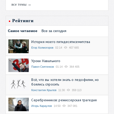
все темы →
Рейтинги
Самое читаемое
Все за сегодня
История моего пятидесятисемитства
Егор Холмогоров
02:14
407 665
Уроки Навального
Павел Святенков
01:14
364 405
Всё, что вы хотели знать о педофилии, но
боялись спросить
Константин Крылов
11:30
359 113
Серебренников: режиссерская трагедия
Игорь Караулов
14:50
347 081