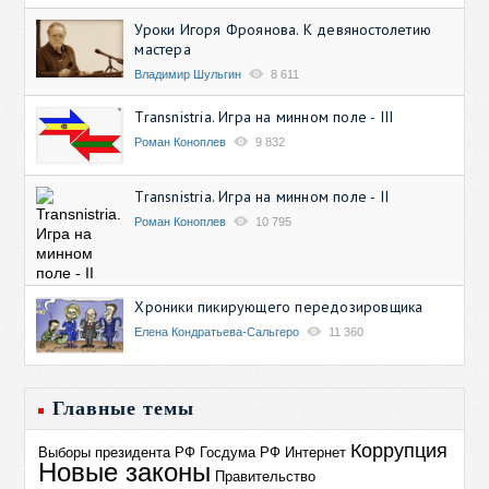
Уроки Игоря Фроянова. К девяностолетию
мастера
Владимир Шульгин
8 611
Transnistria. Игра на минном поле - III
Роман Коноплев
9 832
Transnistria. Игра на минном поле - II
Роман Коноплев
10 795
Хроники пикирующего передозировщика
Елена Кондратьева-Сальгеро
11 360
Главные темы
Коррупция
Выборы президента РФ
Госдума РФ
Интернет
Новые законы
Правительство