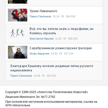
Уроки Навального
Павел Святенков
01:14
364 536
Всё, что вы хотели знать о педофилии, но
боялись спросить
Константин Крылов
11:30
359 245
Серебренников: режиссерская трагедия
Игорь Караулов
14:50
347 216
Благодаря Крылову исчезли родимые пятна русского
национализма
Павел Святенков
14:48
343 410
Copyright © 1999-2025 «Агентство Политических Новостей»
Лицензия Минпечати Эл. №77-2792
При полном или частичном использовании материалов, ссылка на
АПН обязательна