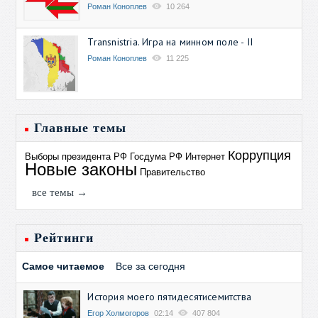
Роман Коноплев
10 264
Transnistria. Игра на минном поле - II
Роман Коноплев
11 225
Главные темы
Коррупция
Выборы президента РФ
Госдума РФ
Интернет
Новые законы
Правительство
все темы →
Рейтинги
Самое читаемое
Все за сегодня
История моего пятидесятисемитства
Егор Холмогоров
02:14
407 804