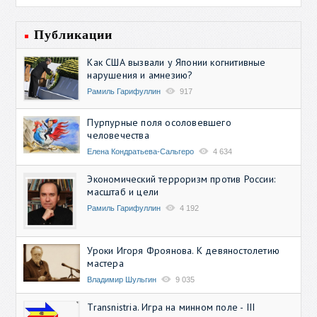
Публикации
Как США вызвали у Японии когнитивные
нарушения и амнезию?
Рамиль Гарифуллин
917
Пурпурные поля осоловевшего
человечества
Елена Кондратьева-Сальгеро
4 634
Экономический терроризм против России:
масштаб и цели
Рамиль Гарифуллин
4 192
Уроки Игоря Фроянова. К девяностолетию
мастера
Владимир Шульгин
9 035
Transnistria. Игра на минном поле - III