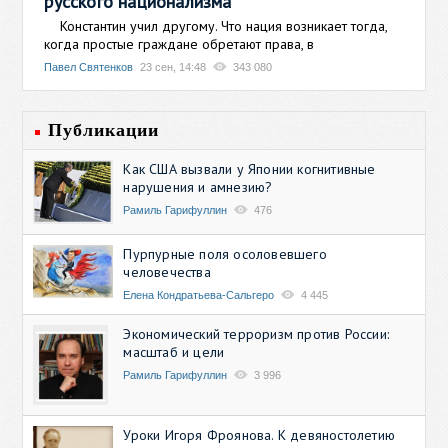
русского национализма
Константин учил другому. Что нация возникает тогда,
когда простые граждане обретают права, в
Павел Святенков
23 сен, 14:48
343 080
Публикации
Как США вызвали у Японии когнитивные
нарушения и амнезию?
Рамиль Гарифуллин
476
Пурпурные поля осоловевшего
человечества
Елена Кондратьева-Сальгеро
4 445
Экономический терроризм против России:
масштаб и цели
Рамиль Гарифуллин
3 996
Уроки Игоря Фроянова. К девяностолетию