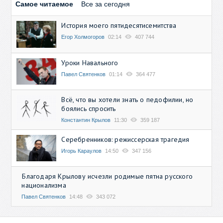
Самое читаемое
Все за сегодня
История моего пятидесятисемитства
Егор Холмогоров
02:14
407 744
Уроки Навального
Павел Святенков
01:14
364 477
Всё, что вы хотели знать о педофилии, но
боялись спросить
Константин Крылов
11:30
359 187
Серебренников: режиссерская трагедия
Игорь Караулов
14:50
347 156
Благодаря Крылову исчезли родимые пятна русского
национализма
Павел Святенков
14:48
343 072