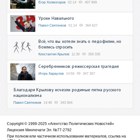
Егор Холмогоров
02:14
407 899
Уроки Навального
Павел Святенков
01:14
364 627
Всё, что вы хотели знать о педофилии, но
боялись спросить
Константин Крылов
11:30
359 335
Серебренников: режиссерская трагедия
Игорь Караулов
14:50
347 307
Благодаря Крылову исчезли родимые пятна русского
национализма
Павел Святенков
14:48
343 904
Copyright © 1999-2025 «Агентство Политических Новостей»
Лицензия Минпечати Эл. №77-2792
При полном или частичном использовании материалов, ссылка на