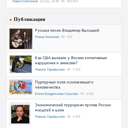
Павел Святенков
23 сен, 14:48
343 913
Публикации
Русская песня. Владимир Высоцкий
Роман Коноплев
170
Как США вызвали у Японии когнитивные
нарушения и амнезию?
Рамиль Гарифуллин
1 319
Пурпурные поля осоловевшего
человечества
Елена Кондратьева-Сальгеро
4 910
Экономический терроризм против России:
масштаб и цели
Рамиль Гарифуллин
4 476