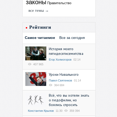
законы
Правительство
все темы →
Рейтинги
Самое читаемое
Все за сегодня
История моего
пятидесятисемитства
Егор Холмогоров
02:14
407 965
Уроки Навального
Павел Святенков
01:14
364 684
Всё, что вы хотели знать
о педофилии, но
боялись спросить
Константин Крылов
11:30
359 394