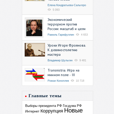
Елена Кондратьева-Сальгеро
5 093
Экономический
терроризм против
России: масштаб и цели
Рамиль Гарифуллин
4 653
Уроки Игоря Фроянова.
К девяностолетию
мастера
Владимир Шульгин
9 481
Transnistria. Игра на
минном поле - III
Роман Коноплев
10 718
Главные темы
Выборы президента РФ
Госдума РФ
Новые
Коррупция
Интернет