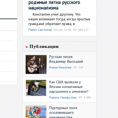
родимые пятна русского
национализма
Константин учил другому. Что
нация возникает тогда, когда простые
граждане обретают права, в
Павел Святенков
23 сен, 14:48
344 217
Публикации
Русская песня.
Владимир Высоцкий
Роман Коноплев
737
Как США вызвали у
Японии когнитивные
нарушения и амнезию?
Рамиль Гарифуллин
1 490
Пурпурные поля
осоловевшего
человечества