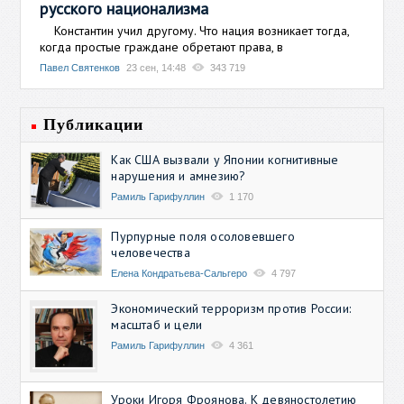
русского национализма
Константин учил другому. Что нация возникает тогда,
когда простые граждане обретают права, в
Павел Святенков
23 сен, 14:48
343 719
Публикации
Как США вызвали у Японии когнитивные
нарушения и амнезию?
Рамиль Гарифуллин
1 170
Пурпурные поля осоловевшего
человечества
Елена Кондратьева-Сальгеро
4 797
Экономический терроризм против России:
масштаб и цели
Рамиль Гарифуллин
4 361
Уроки Игоря Фроянова. К девяностолетию