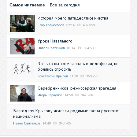
Самое читаемое
Все за сегодня
История моего пятидесятисемитства
Егор Холмогоров
02:14
407 859
Уроки Навального
Павел Святенков
01:14
364 589
Всё, что вы хотели знать о педофилии, но
боялись спросить
Константин Крылов
11:30
359 295
Серебренников: режиссерская трагедия
Игорь Караулов
14:50
347 266
Благодаря Крылову исчезли родимые пятна русского
национализма
Павел Святенков
14:48
343 705