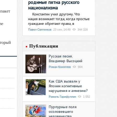
родимые пятна русского
национализма
 пакет
Константин учил другому. Что
нация возникает тогда, когда простые
граждане обретают права, в
ле
Павел Святенков
23 сен, 14:48
344 328
оторый
Публикации
Русская песня.
Владимир Высоцкий
Роман Коноплев
904
Как США вызвали у
Японии когнитивные
нарушения и амнезию?
Рамиль Гарифуллин
1 552
Пурпурные поля
осоловевшего
человечества