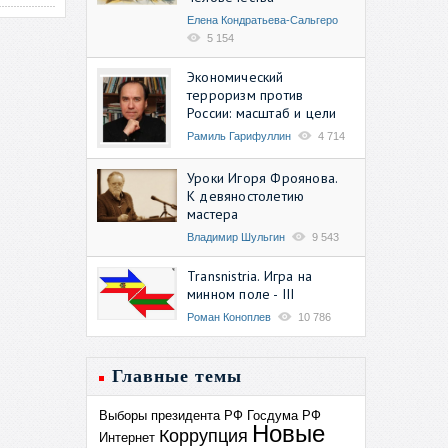
Елена Кондратьева-Сальгеро
5 154
Экономический
терроризм против
России: масштаб и цели
Рамиль Гарифуллин
4 714
Уроки Игоря Фроянова.
К девяностолетию
мастера
Владимир Шульгин
9 543
Transnistria. Игра на
минном поле - III
Роман Коноплев
10 786
Главные темы
Выборы президента РФ
Госдума РФ
Новые
Коррупция
Интернет