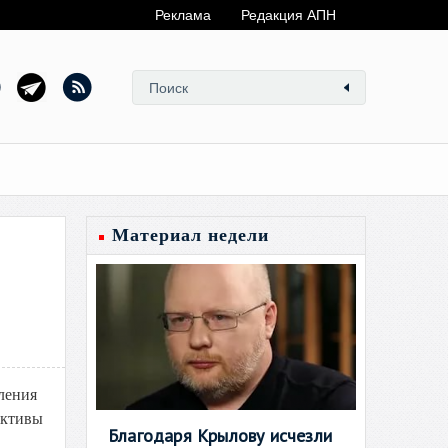
Реклама
Редакция АПН
Материал недели
ления
активы
Благодаря Крылову исчезли