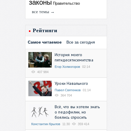
законы
Правительство
все темы →
Рейтинги
Самое читаемое
Все за сегодня
История моего
пятидесятисемитства
Егор Холмогоров
02:14
407 984
Уроки Навального
Павел Святенков
01:14
364 704
Всё, что вы хотели знать
о педофилии, но
боялись спросить
Константин Крылов
11:30
359 414