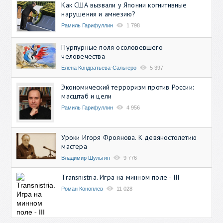
Как США вызвали у Японии когнитивные
нарушения и амнезию?
Рамиль Гарифуллин
1 798
Пурпурные поля осоловевшего
человечества
Елена Кондратьева-Сальгеро
5 397
Экономический терроризм против России:
масштаб и цели
Рамиль Гарифуллин
4 956
Уроки Игоря Фроянова. К девяностолетию
мастера
Владимир Шульгин
9 776
Transnistria. Игра на минном поле - III
Роман Коноплев
11 028