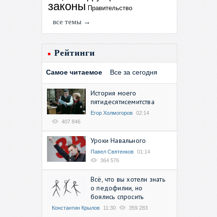
законы
Правительство
все темы →
Рейтинги
Самое читаемое
Все за сегодня
История моего
пятидесятисемитства
Егор Холмогоров
02:14
407 846
Уроки Навального
Павел Святенков
01:14
364 576
Всё, что вы хотели знать
о педофилии, но
боялись спросить
Константин Крылов
11:30
359 283