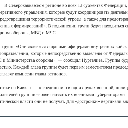
 В Северокавказском регионе во всех 13 субъектах Федерации,
еративного управления, которые будут координировать деятельн
редотвращения террористической угрозы, а также для предотвр
енных формирований». В подчинении групп будут находиться 
ерства обороны, МВД и МЧС.
й групп. «Они являются старшими офицерами внутренних войск
подразделений, которые непосредственно выделены от Федерал
С и Министерства обороны», — сообщил Нургалиев. Группы буд
ластью. Каждый глава группы будет первым заместителем предсе
главят комиссии главы регионов.
литике на Кавказе — к соединению в одних руках военной, поли
одителей групп позволяет назвать их военными губернаторами
тической власти они не получат. Для «достройки» вертикали вл