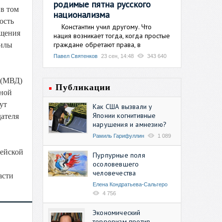
родимые пятна русского
 в том
национализма
ость
Константин учил другому. Что
ащения
нация возникает тогда, когда простые
граждане обретают права, в
силы
Павел Святенков
23 сен, 14:48
343 640
 (МВД)
Публикации
ьной
ут
Как США вызвали у
Японии когнитивные
дателя
нарушения и амнезию?
Рамиль Гарифуллин
1 089
цейской
Пурпурные поля
осоловевшего
человечества
асти
Елена Кондратьева-Сальгеро
4 756
Экономический
терроризм против