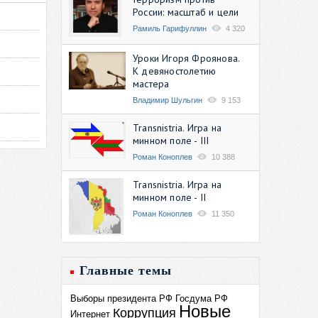
России: масштаб и цели
Рамиль Гарифуллин
4 320
Уроки Игоря Фроянова.
К девяностолетию
мастера
Владимир Шульгин
9 153
Transnistria. Игра на
минном поле - III
Роман Коноплев
10 388
Transnistria. Игра на
минном поле - II
Роман Коноплев
11 350
Главные темы
Выборы президента РФ
Госдума РФ
Новые
Коррупция
Интернет