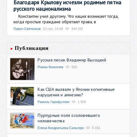
Благодаря Крылову исчезли родимые пятна
русского национализма
Константин учил другому. Что нация возникает тогда,
когда простые граждане обретают права, в
Павел Святенков
23 сен, 14:48
344 342
Публикации
Русская песня. Владимир Высоцкий
Роман Коноплев
920
Как США вызвали у Японии когнитивные
нарушения и амнезию?
Рамиль Гарифуллин
1 558
Пурпурные поля осоловевшего
человечества
Елена Кондратьева-Сальгеро
5 161