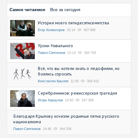
Самое читаемое
Все за сегодня
История моего пятидесятисемитства
Егор Холмогоров
02:14
407 986
Уроки Навального
Павел Святенков
01:14
364 705
Всё, что вы хотели знать о педофилии, но
боялись спросить
Константин Крылов
11:30
359 415
Серебренников: режиссерская трагедия
Игорь Караулов
14:50
347 389
Благодаря Крылову исчезли родимые пятна русского
национализма
Павел Святенков
14:48
344 335