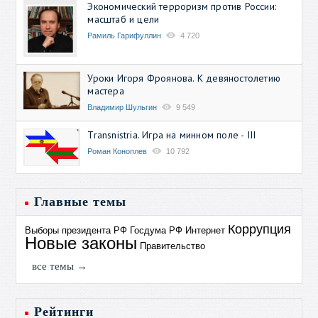
Экономический терроризм против России:
масштаб и цели
Рамиль Гарифуллин
4 720
Уроки Игоря Фроянова. К девяностолетию
мастера
Владимир Шульгин
9 549
Transnistria. Игра на минном поле - III
Роман Коноплев
10 792
Главные темы
Коррупция
Выборы президента РФ
Госдума РФ
Интернет
Новые законы
Правительство
все темы →
Рейтинги