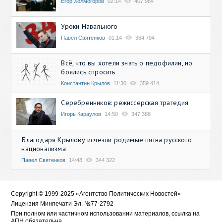
Егор Холмогоров
02:14
407 984
Уроки Навального
Павел Святенков
01:14
364 704
Всё, что вы хотели знать о педофилии, но
боялись спросить
Константин Крылов
11:30
359 414
Серебренников: режиссерская трагедия
Игорь Караулов
14:50
347 388
Благодаря Крылову исчезли родимые пятна русского
национализма
Павел Святенков
14:48
344 322
Copyright © 1999-2025 «Агентство Политических Новостей»
Лицензия Минпечати Эл. №77-2792
При полном или частичном использовании материалов, ссылка на
АПН обязательна