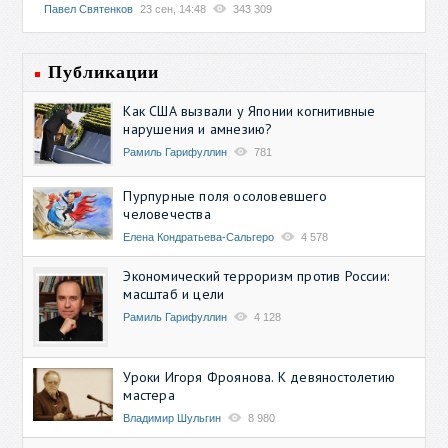
Павел Святенков
23 сен, 14:48
343 309
Публикации
Как США вызвали у Японии когнитивные
нарушения и амнезию?
Рамиль Гарифуллин
781
Пурпурные поля осоловевшего
человечества
Елена Кондратьева-Сальгеро
4 578
Экономический терроризм против России:
масштаб и цели
Рамиль Гарифуллин
4 128
Уроки Игоря Фроянова. К девяностолетию
мастера
Владимир Шульгин
8 980