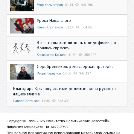
Егор Холмогоров
02:14
407 785
Уроки Навального
Павел Святенков
01:14
364 518
Всё, что вы хотели знать о педофилии, но
боялись спросить
Константин Крылов
11:30
359 227
Серебренников: режиссерская трагедия
Игорь Караулов
14:50
347 197
Благодаря Крылову исчезли родимые пятна русского
национализма
Павел Святенков
14:48
343 302
Copyright © 1999-2025 «Агентство Политических Новостей»
Лицензия Минпечати Эл. №77-2792
При полном или частичном использовании материалов, ссылка на