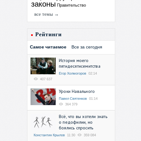
законы
Правительство
все темы →
Рейтинги
Самое читаемое
Все за сегодня
История моего
пятидесятисемитства
Егор Холмогоров
02:14
407 637
Уроки Навального
Павел Святенков
01:14
364 379
Всё, что вы хотели знать
о педофилии, но
боялись спросить
Константин Крылов
11:30
359 084