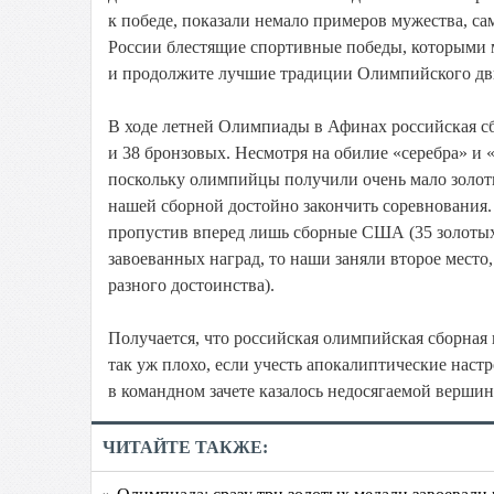
к победе, показали немало примеров мужества, 
России блестящие спортивные победы, которыми м
и продолжите лучшие традиции Олимпийского дв
В ходе летней Олимпиады в Афинах российская сбо
и 38 бронзовых. Несмотря на обилие «серебра» и 
поскольку олимпийцы получили очень мало золо
нашей сборной достойно закончить соревнования.
пропустив вперед лишь сборные США (35 золотых н
завоеванных наград, то наши заняли второе место
разного достоинства).
Получается, что российская олимпийская сборная 
так уж плохо, если учесть апокалиптические наст
в командном зачете казалось недосягаемой вершин
ЧИТАЙТЕ ТАКЖЕ:
» Олимпиада: сразу три золотых медали завоевали