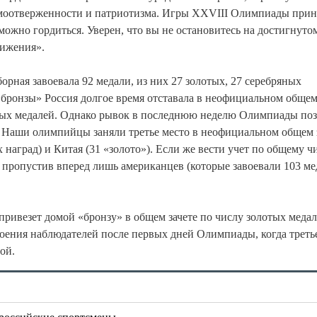
самоотверженности и патриотизма. Игры XXVIII Олимпиады при
ожно гордиться. Уверен, что вы не остановитесь на достигнуто
ижения».
рная завоевала 92 медали, из них 27 золотых, 27 серебряных
«бронзы» Россия долгое время отставала в неофициальном общем 
тых медалей. Однако рывок в последнюю неделю Олимпиады по
 Наши олимпийцы заняли третье место в неофициальном общем з
аград) и Китая (31 «золото»). Если же вести учет по общему ч
, пропустив вперед лишь американцев (которые завоевали 103 м
привезет домой «бронзу» в общем зачете по числу золотых медал
роения наблюдателей после первых дней Олимпиады, когда треть
ой.
 российские спортсмены