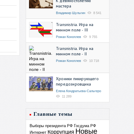
К девяностолетию
мастера
Владимир Шульгин
8 541
Transnistria. Игра на
минном поле - III
Роман Коноплев
9 755
Transnistria. Игра на
минном поле - II
Роман Коноплев
10 718
Хроники пикирующего
передозировщика
Елена Кондратьева-Сальгеро
11 289
Главные темы
Выборы президента РФ
Госдума РФ
Новые
Коррупция
Интернет