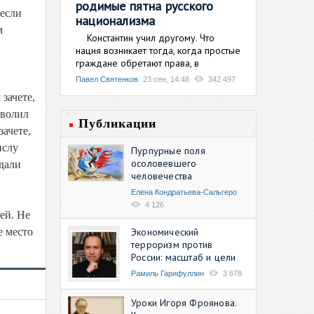
родимые пятна русского
несли
национализма
м
Константин учил другому. Что
нация возникает тогда, когда простые
граждане обретают права, в
Павел Святенков
23 сен, 14:48
342 497
зачете,
зволил
Публикации
ачете,
ислу
Пурпурные поля
осоловевшего
едали
человечества
Елена Кондратьева-Сальгеро
4 126
ей. Не
Экономический
е место
терроризм против
России: масштаб и цели
Рамиль Гарифуллин
3 678
Уроки Игоря Фроянова.