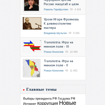
России: масштаб и цели
Рамиль Гарифуллин
4 424
Уроки Игоря Фроянова.
К девяностолетию
мастера
Владимир Шульгин
9 255
Transnistria. Игра на
минном поле - III
Роман Коноплев
10 490
Transnistria. Игра на
минном поле - II
Роман Коноплев
11 453
Главные темы
Выборы президента РФ
Госдума РФ
Новые
Коррупция
Интернет