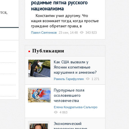
родимые пятна русского
национализма
тся,
Константин учил другому. Что
нация возникает тогда, когда простые
граждане обретают права, в
Павел Святенков
23 сен, 14:48
343 823
Публикации
Как США вызвали у
Японии когнитивные
нарушения и амнезию?
Рамиль Гарифуллин
1 271
Пурпурные поля
осоловевшего
человечества
Елена Кондратьева-Сальгеро
4 863
Экономический
терроризм против