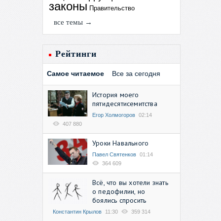
законы
Правительство
все темы →
Рейтинги
Самое читаемое
Все за сегодня
История моего
пятидесятисемитства
Егор Холмогоров
02:14
407 880
Уроки Навального
Павел Святенков
01:14
364 609
Всё, что вы хотели знать
о педофилии, но
боялись спросить
Константин Крылов
11:30
359 314