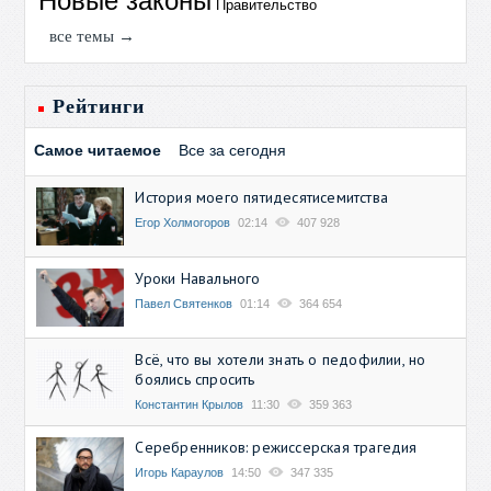
Новые законы
Правительство
все темы →
Рейтинги
Самое читаемое
Все за сегодня
История моего пятидесятисемитства
Егор Холмогоров
02:14
407 928
Уроки Навального
Павел Святенков
01:14
364 654
Всё, что вы хотели знать о педофилии, но
боялись спросить
Константин Крылов
11:30
359 363
Серебренников: режиссерская трагедия
Игорь Караулов
14:50
347 335