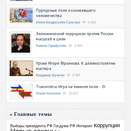
Пурпурные поля осоловевшего
человечества
Елена Кондратьева-Сальгеро
5 000
Экономический терроризм против России:
масштаб и цели
Рамиль Гарифуллин
4 559
Уроки Игоря Фроянова. К девяностолетию
мастера
Владимир Шульгин
9 387
Transnistria. Игра на минном поле - III
Роман Коноплев
10 627
Главные темы
Коррупция
Выборы президента РФ
Госдума РФ
Интернет