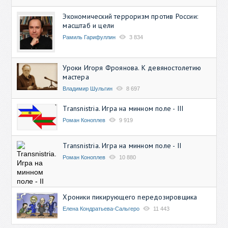
Экономический терроризм против России:
масштаб и цели
Рамиль Гарифуллин
3 834
Уроки Игоря Фроянова. К девяностолетию
мастера
Владимир Шульгин
8 697
Transnistria. Игра на минном поле - III
Роман Коноплев
9 919
Transnistria. Игра на минном поле - II
Роман Коноплев
10 880
Хроники пикирующего передозировщика
Елена Кондратьева-Сальгеро
11 443