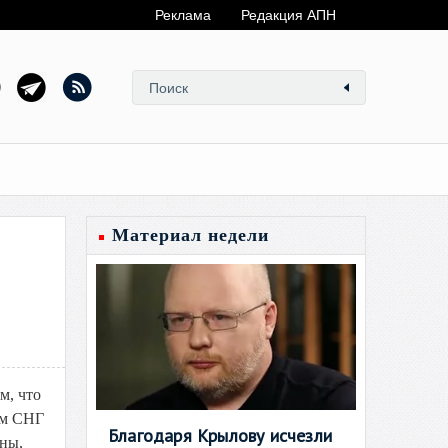
Реклама
Редакция АПН
Материал недели
м, что
ам СНГ
Благодаря Крылову исчезли
ны,