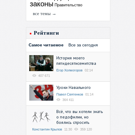
законы
Правительство
все темы →
Рейтинги
Самое читаемое
Все за сегодня
История моего
пятидесятисемитства
Егор Холмогоров
02:14
407 671
Уроки Навального
Павел Святенков
01:14
364 411
Всё, что вы хотели знать
о педофилии, но
боялись спросить
Константин Крылов
11:30
359 120