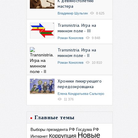
К девяностолетию
мастера
Владимир Шульгин
8 625
Transnistria. Игра на
минном поле - III
Роман Коноплев
9 848
Transnistria. Игра на
минном поле - II
Роман Коноплев
10 810
Хроники пикирующего
передозировщика
Елена Кондратьева-Сальгеро
11 376
Главные темы
Выборы президента РФ
Госдума РФ
Новые
Коррупция
Интернет