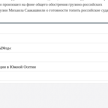
и произошел на фоне общего обострения грузино-российских
узии Михаила Саакашвили о готовности топить российские суда
йЫ№зд<
уации в Южной Осетии