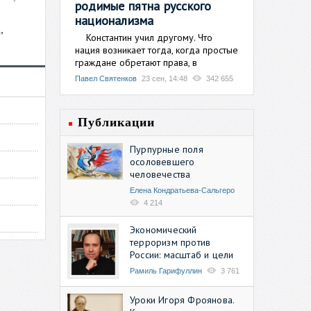
родимые пятна русского
национализма
,
Константин учил другому. Что
нация возникает тогда, когда простые
граждане обретают права, в
Павел Святенков
23 сен, 14:48
342 655
Публикации
Пурпурные поля
осоловевшего
человечества
Елена Кондратьева-Сальгеро
4 214
Экономический
терроризм против
России: масштаб и цели
Рамиль Гарифуллин
3 761
Уроки Игоря Фроянова.